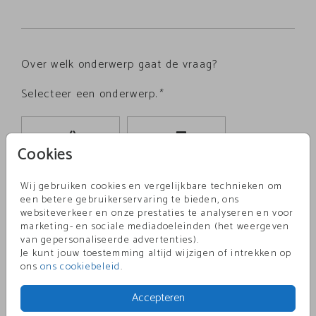
Over welk onderwerp gaat de vraag?
Selecteer een onderwerp.
*
Cookies
Bestellen
Bezorging
Wij gebruiken cookies en vergelijkbare technieken om
een betere gebruikerservaring te bieden, ons
websiteverkeer en onze prestaties te analyseren en voor
marketing- en sociale mediadoeleinden (het weergeven
van gepersonaliseerde advertenties).
Ontwerp
Extra producten
aanpassingen
Je kunt jouw toestemming altijd wijzigen of intrekken op
ons
ons cookiebeleid
.
Accepteren