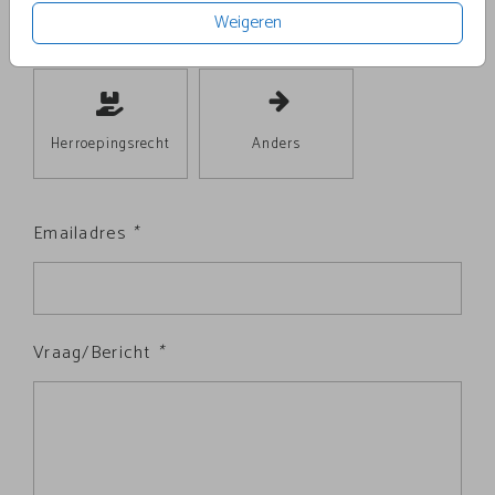
Enveloppen
Betalen
Weigeren
Herroepingsrecht
Anders
Emailadres
*
Vraag/Bericht
*