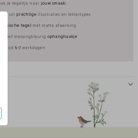
ak je tegeltje naar
jouw smaak
!
uze uit
prachtige
illustraties en lettertypes
ramische tegel
met matte afwerking
tegeltje
tegeltje
clusief messingkleurig
ophanghaakje
vertijd
5-7
werkdagen