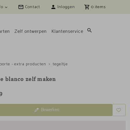
fo
Contact
Inloggen
0
rten
Zelf ontwerpen
Klantenservice
oorte - extra producten
tegeltje
je blanco zelf maken
9
Bewerken