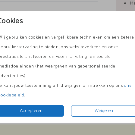
Ma
Ke
Cookies
Ke
tegeltje
tegeltje
In
Wij gebruiken cookies en vergelijkbare technieken om een betere
Le
gebruikerservaring te bieden, ons websiteverkeer en onze
prestaties te analyseren en voor marketing- en sociale
mediadoeleinden (het weergeven van gepersonaliseerde
advertenties).
Prijzen
Je kunt jouw toestemming altijd wijzigen of intrekken op ons
ons
cookiebeleid
.
Accepteren
Weigeren