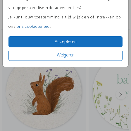
van gepersonaliseerde advertenties).
Collectie
Je kunt jouw toestemming altijd wijzigen of intrekken op
Sluitzegels
ons
ons cookiebeleid
.
Accepteren
Andere leuke ontwerpen
sluitsticker
sluits
Weigeren