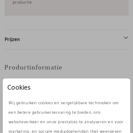
productie
Prijzen
Productinformatie
Omschrijving
Cookies
Prachtige zomerse sluitsticker met een illustratie
Wij gebruiken cookies en vergelijkbare technieken om
van een schelp. Je kunt de illustratie en de kleur
een betere gebruikerservaring te bieden, ons
van de sticker aanpassen in de editor. In de
websiteverkeer en onze prestaties te analyseren en voor
beeldbank staan nog andere soorten schelpen.
Toon meer
marketing- en sociale mediadoeleinden (het weergeven