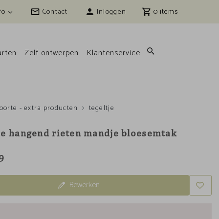
fo
Contact
Inloggen
0
rten
Zelf ontwerpen
Klantenservice
oorte - extra producten
tegeltje
je hangend rieten mandje bloesemtak
9
Bewerken