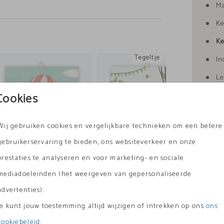
Ma
Ke
Ke
Tegeltje
In
Le
Cookies
Wij gebruiken cookies en vergelijkbare technieken om een betere
Prijzen
gebruikerservaring te bieden, ons websiteverkeer en onze
prestaties te analyseren en voor marketing- en sociale
mediadoeleinden (het weergeven van gepersonaliseerde
geboortekaartje
geboortekaartje
advertenties).
Je kunt jouw toestemming altijd wijzigen of intrekken op ons
ons
cookiebeleid
.