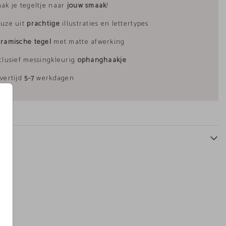
ak je tegeltje naar
jouw smaak
!
uze uit
prachtige
illustraties en lettertypes
ramische tegel
met matte afwerking
Geboortetegel
Tegeltje
clusief messingkleurig
ophanghaakje
vertijd
5-7
werkdagen
sluitsticker