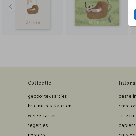
Collectie
Infor
geboortekaartjes
besteli
kraamfeestkaarten
envelop
wenskaarten
prijzen
tegeltjes
papier
posters
ontwerp