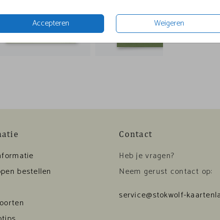
Accepteren
Weigeren
matie
Contact
nformatie
Heb je vragen?
pen bestellen
Neem gerust contact op:
service@stokwolf-kaartenla
soorten
tips