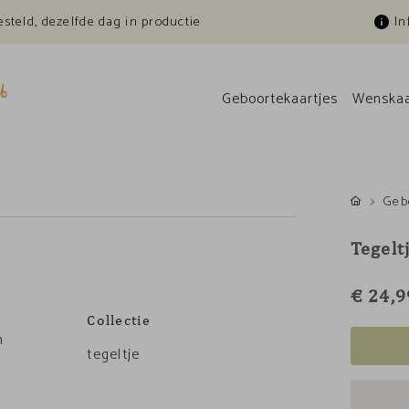
esteld, dezelfde dag in productie
In
Geboortekaartjes
Wenskaa
Geb
Tegelt
€ 24,9
Collectie
n
tegeltje
s