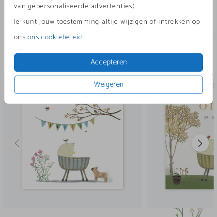
Collectie
van gepersonaliseerde advertenties).
tegeltje
Je kunt jouw toestemming altijd wijzigen of intrekken op
ons
ons cookiebeleid
.
Andere leuke ontwerpen
Accepteren
tegeltje
Tege
Weigeren