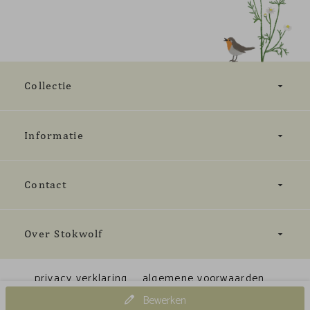
Collectie
Informatie
Contact
Over Stokwolf
privacy verklaring
algemene voorwaarden
Bewerken
Cookiebeleid
© 2023 Stokwolf