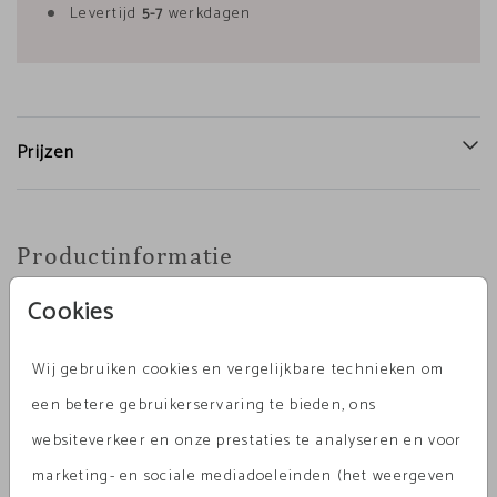
Levertijd
5-7
werkdagen
Prijzen
Productinformatie
Cookies
Omschrijving
Lief tegeltje van een zomers tuinhuisje. Je kunt het
Wij gebruiken cookies en vergelijkbare technieken om
tegeltje zelf personaliseren in de editor. Formaat:
een betere gebruikerservaring te bieden, ons
15x15 cm.
websiteverkeer en onze prestaties te analyseren en voor
marketing- en sociale mediadoeleinden (het weergeven