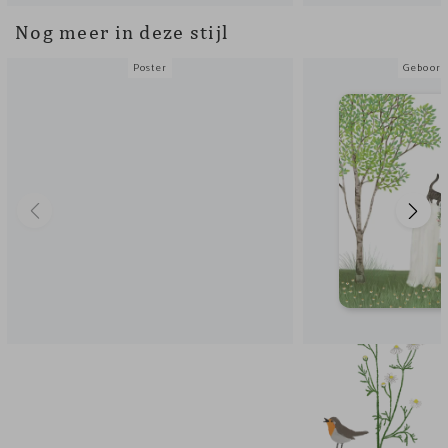
Nog meer in deze stijl
Poster
Geboort