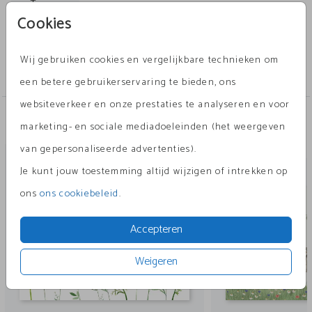
verschillende illustraties en kleuren om een uniek
Toon meer
Cookies
geboortekaartje te creëren dat perfect past bij je
stijl.
Collectie
Wij gebruiken cookies en vergelijkbare technieken om
bloemen
een betere gebruikerservaring te bieden, ons
websiteverkeer en onze prestaties te analyseren en voor
Andere leuke ontwerpen
marketing- en sociale mediadoeleinden (het weergeven
van gepersonaliseerde advertenties).
geboortekaartje
geboort
Je kunt jouw toestemming altijd wijzigen of intrekken op
ons
ons cookiebeleid
.
Accepteren
Weigeren