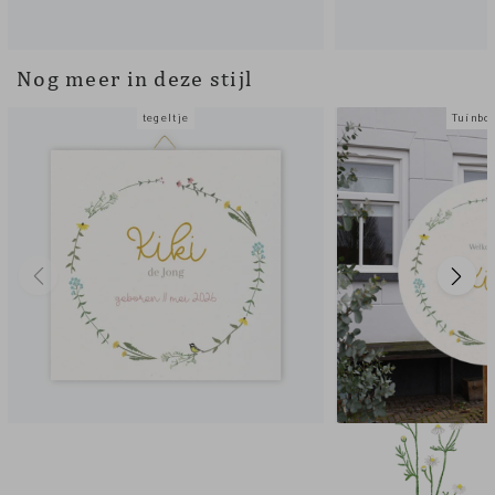
Nog meer in deze stijl
tegeltje
Tuinbo