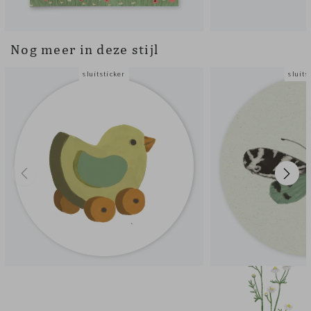
Nog meer in deze stijl
sluitsticker
sluits