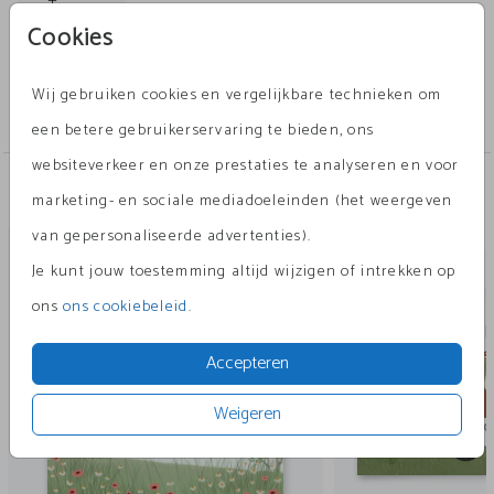
Teksten en kleuren kunnen worden aangepast voor
Toon meer
Cookies
een extra persoonlijk kaartje. Alle illustraties
kunnen worden vervangen door illustraties uit de
Collectie
Wij gebruiken cookies en vergelijkbare technieken om
uitgebreide beeldbank.
broertje-zusje
een betere gebruikerservaring te bieden, ons
websiteverkeer en onze prestaties te analyseren en voor
Andere leuke ontwerpen
marketing- en sociale mediadoeleinden (het weergeven
van gepersonaliseerde advertenties).
geboortekaartje
geboort
Je kunt jouw toestemming altijd wijzigen of intrekken op
ons
ons cookiebeleid
.
Accepteren
Weigeren