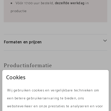
Vóór 17:00 uur besteld,
dezelfde werkdag
in
productie
Formaten en prijzen
Productinformatie
Cookies
Omschrijving
Lief geboortekaartje van echt hout met de
Wij gebruiken cookies en vergelijkbare technieken om
silhouetten van een trotse zus, kleine broertje of
een betere gebruikerservaring te bieden, ons
zusje en golden retriever. Vervang de zus en de
websiteverkeer en onze prestaties te analyseren en voor