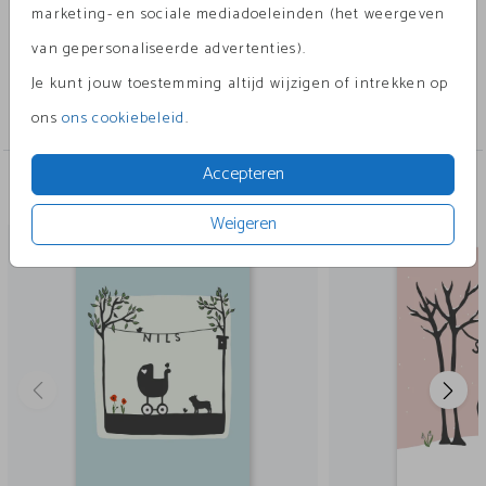
hond heel makkelijk voor een grote broer of je kat.
Toon meer
marketing- en sociale mediadoeleinden (het weergeven
Ook de kleuren kun je heel makkelijk aanpassen in
van gepersonaliseerde advertenties).
de editor.
Collectie
Je kunt jouw toestemming altijd wijzigen of intrekken op
silhouetten
ons
ons cookiebeleid
.
Accepteren
Andere leuke ontwerpen
Weigeren
geboortekaartje
geboort