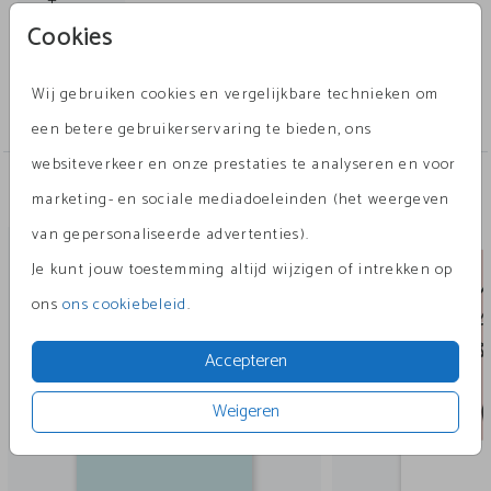
of zus of een kat. Ook de kleuren kun je heel
Toon meer
Cookies
makkelijk aanpassen in de editor.
Collectie
Wij gebruiken cookies en vergelijkbare technieken om
silhouetten
een betere gebruikerservaring te bieden, ons
websiteverkeer en onze prestaties te analyseren en voor
Andere leuke ontwerpen
marketing- en sociale mediadoeleinden (het weergeven
van gepersonaliseerde advertenties).
geboortekaartje
geboort
Je kunt jouw toestemming altijd wijzigen of intrekken op
ons
ons cookiebeleid
.
Accepteren
Weigeren