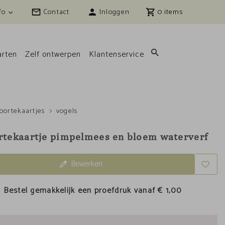
fo
Contact
Inloggen
0
rten
Zelf ontwerpen
Klantenservice
oortekaartjes
vogels
tekaartje pimpelmees en bloem waterverf
Bewerken
Bestel gemakkelijk een proefdruk vanaf
€ 1,00