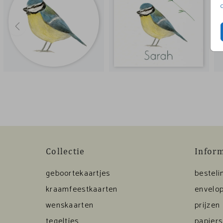
Collectie
Infor
geboortekaartjes
besteli
kraamfeestkaarten
envelop
wenskaarten
prijzen
tegeltjes
papier