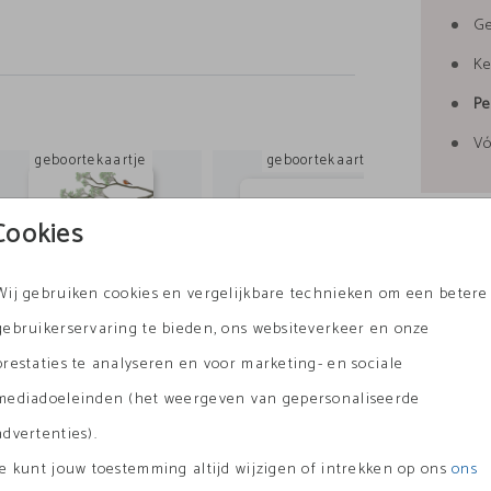
ook
G
en
Ke
Pe
Vó
geboortekaartje
geboortekaartje
Cookies
Formate
Wij gebruiken cookies en vergelijkbare technieken om een betere
gebruikerservaring te bieden, ons websiteverkeer en onze
prestaties te analyseren en voor marketing- en sociale
mediadoeleinden (het weergeven van gepersonaliseerde
advertenties).
tegeltje
Labeltje
Je kunt jouw toestemming altijd wijzigen of intrekken op ons
ons