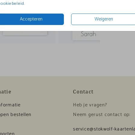
cookiebeleid
.
Accepteren
Weigeren
matie
Contact
nformatie
Heb je vragen?
pen bestellen
Neem gerust contact op:
service@stokwolf-kaartenla
soorten