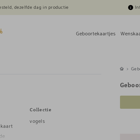
esteld, dezelfde dag in productie
In
Geboortekaartjes
Wenskaa
Geb
Geboor
Collectie
vogels
 kaart
 de