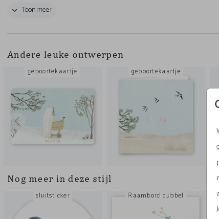
lettertypes en -kleuren kun je aanpassen, maar je kunt 
Toon meer
(bijna) alle illustraties vervangen of illustraties en je eig
foto’s toevoegen! Mix & match!
Andere leuke ontwerpen
geboortekaartje
geboortekaartje
Nog meer in deze stijl
sluitsticker
Raambord dubbel