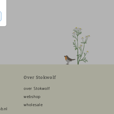
Over Stokwolf
over Stokwolf
webshop
wholesale
b.nl