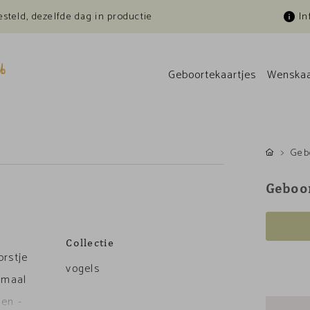
esteld, dezelfde dag in productie
In
Geboortekaartjes
Wenskaa
Geb
Geboor
Collectie
orstje
vogels
lemaal
 en -