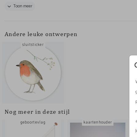
kleuren kun je aanpassen, maar je kunt ook (bijna) alle
Toon meer
illustraties vervangen of illustraties en je eigen foto’s
toevoegen! Mix & match!
Andere leuke ontwerpen
sluitsticker
Nog meer in deze stijl
geboortevlag
kaartenhouder