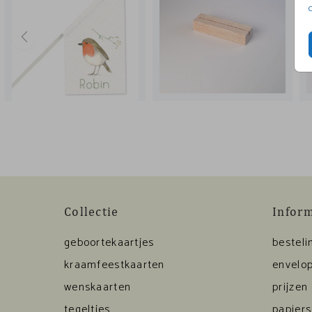
Collectie
Infor
geboortekaartjes
besteli
kraamfeestkaarten
envelop
wenskaarten
prijzen
tegeltjes
papier