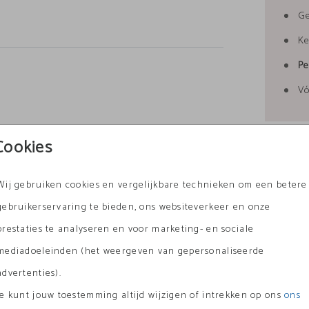
G
Ke
Pe
Vó
Cookies
Formate
Wij gebruiken cookies en vergelijkbare technieken om een betere
gebruikerservaring te bieden, ons websiteverkeer en onze
prestaties te analyseren en voor marketing- en sociale
mediadoeleinden (het weergeven van gepersonaliseerde
advertenties).
kaartenhouder
sluitsticker
Je kunt jouw toestemming altijd wijzigen of intrekken op ons
ons