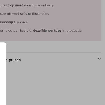
edrukt
op maat
naar jouw ontwerp
uze uit veel
unieke
illustraties
rsoonlijke
service
ór 17:00 uur besteld,
dezelfde werkdag
in productie
n en prijzen