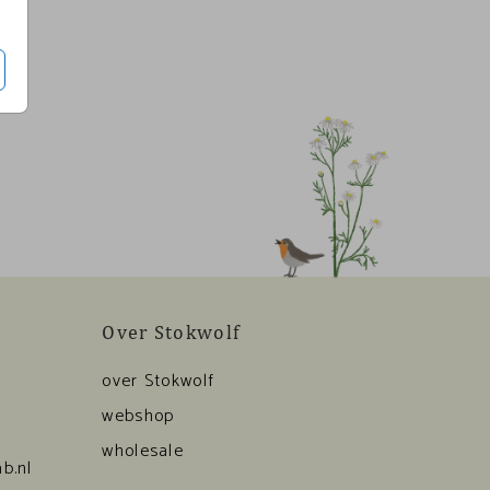
Over Stokwolf
over Stokwolf
webshop
wholesale
b.nl