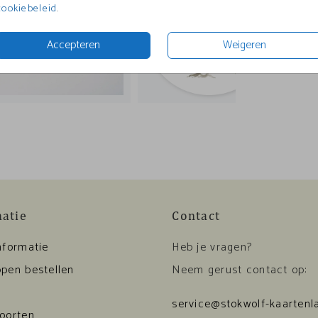
cookiebeleid
.
Accepteren
Weigeren
matie
Contact
nformatie
Heb je vragen?
pen bestellen
Neem gerust contact op:
service@stokwolf-kaartenla
soorten