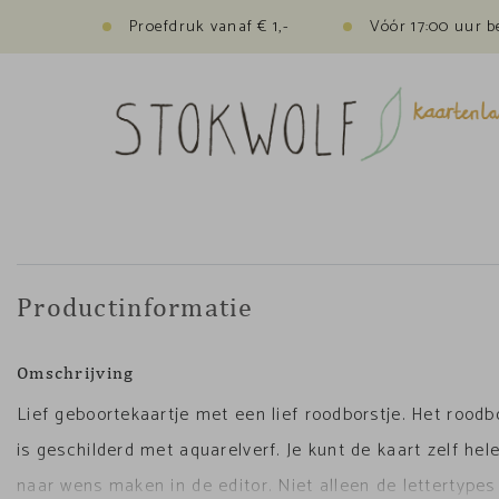
Proefdruk vanaf € 1,-
Vóór 17:00 uur b
Productinformatie
Omschrijving
Lief geboortekaartje met een lief roodborstje. Het roodb
is geschilderd met aquarelverf. Je kunt de kaart zelf he
naar wens maken in de editor. Niet alleen de lettertypes