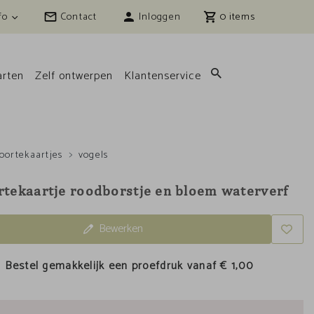
fo
Contact
Inloggen
0
rten
Zelf ontwerpen
Klantenservice
oortekaartjes
vogels
tekaartje roodborstje en bloem waterverf
Bewerken
Bestel gemakkelijk een proefdruk vanaf
€ 1,00