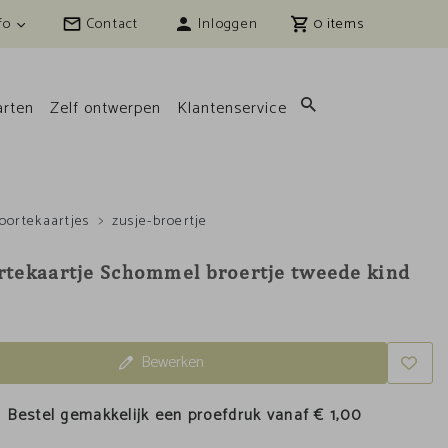
fo
Contact
Inloggen
0
rten
Zelf ontwerpen
Klantenservice
oortekaartjes
zusje-broertje
tekaartje Schommel broertje tweede kind
r
Bewerken
Bestel gemakkelijk een proefdruk vanaf
€ 1,00