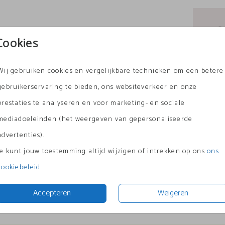
en
lijk
G
Cookies
Ke
Pe
Wij gebruiken cookies en vergelijkbare technieken om een betere
geboortekaartje
geboortekaartje
Vó
gebruikerservaring te bieden, ons websiteverkeer en onze
prestaties te analyseren en voor marketing- en sociale
mediadoeleinden (het weergeven van gepersonaliseerde
advertenties).
Formate
Je kunt jouw toestemming altijd wijzigen of intrekken op ons
ons
cookiebeleid
.
Accepteren
Weigeren