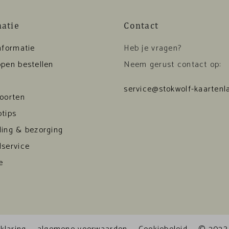
matie
Contact
nformatie
Heb je vragen?
pen bestellen
Neem gerust contact op:
service@stokwolf-kaartenla
soorten
tips
ding & bezorging
dservice
e