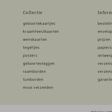
Collectie
Infor
geboortekaartjes
besteli
kraamfeestkaarten
envelop
wenskaarten
prijzen
tegeltjes
papier
posters
ontwerp
geboortevlaggen
verzen
raamborden
verzen
tuinborden
garanti
mooi verzenden