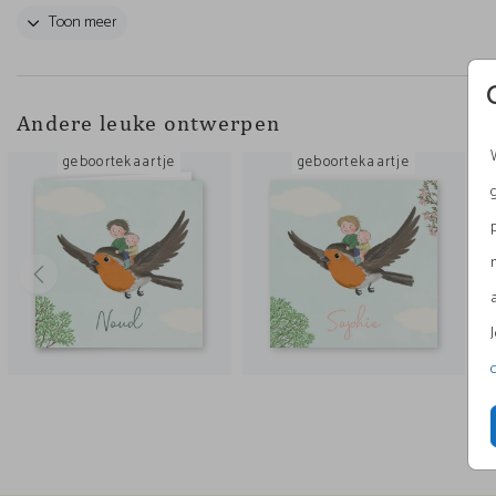
geboorte van je kindje in de winter. Teksten, illustraties 
Toon meer
kleuren kunnen worden aangepast voor een extra persoon
kaartje.
Andere leuke ontwerpen
geboortekaartje
geboortekaartje