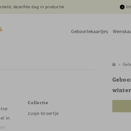
esteld, dezelfde dag in productie
In
Geboortekaartjes
Wenskaa
Geb
Geboor
winte
Collectie
otse
zusje-broertje
el in
 de