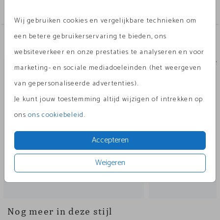
Posters
Wij gebruiken cookies en vergelijkbare technieken om
een betere gebruikerservaring te bieden, ons
Andere leuke ontwerpen
websiteverkeer en onze prestaties te analyseren en voor
Poster
POS
marketing- en sociale mediadoeleinden (het weergeven
van gepersonaliseerde advertenties).
Je kunt jouw toestemming altijd wijzigen of intrekken op
ons
ons cookiebeleid
.
Accepteren
Weigeren
Nog meer in deze stijl