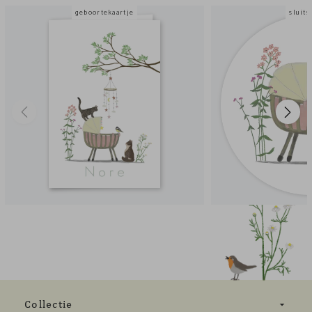
geboortekaartje
sluits
Collectie