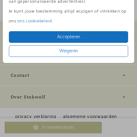
van gepersonaliseerde advertenties).
Je kunt jouw toestemming altijd wijzigen of intrekken op
ons
ons cookiebeleid
.
Collectie
Accepteren
Weigeren
Informatie
Contact
Over Stokwolf
privacy verklaring
algemene voorwaarden
Cookiebeleid
© 2023 Stokwolf
In winkelmandje