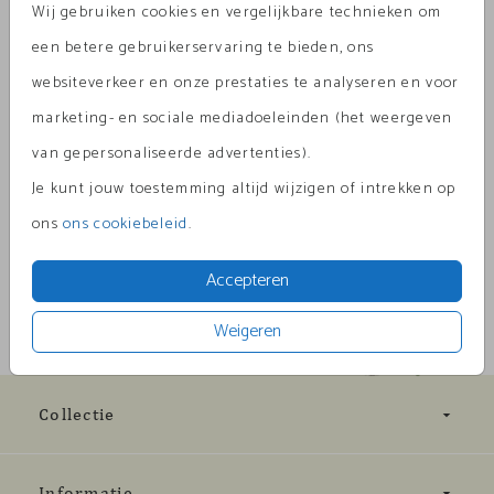
Wij gebruiken cookies en vergelijkbare technieken om
Aantal
x 1
Prijs:
€ 0,45
een betere gebruikerservaring te bieden, ons
websiteverkeer en onze prestaties te analyseren en voor
marketing- en sociale mediadoeleinden (het weergeven
van gepersonaliseerde advertenties).
Omschrijving
lavendel 12 x 18
Je kunt jouw toestemming altijd wijzigen of intrekken op
ons
ons cookiebeleid
.
Prijs:
€ 0,45
per 1
Accepteren
Weigeren
Collectie
Informatie