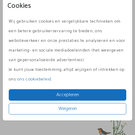
Cookies
Wij gebruiken cookies en vergelijkbare technieken om
Lichtgrijs 12 X 12
een betere gebruikerservaring te bieden, ons
websiteverkeer en onze prestaties te analyseren en voor
Aantal
x 1
Prijs:
€ 0,45
marketing- en sociale mediadoeleinden (het weergeven
van gepersonaliseerde advertenties).
Je kunt jouw toestemming altijd wijzigen of intrekken op
Omschrijving
ons
ons cookiebeleid
.
lichtgrijs 12 x 12
Accepteren
Prijs:
€ 0,45
per 1
Weigeren