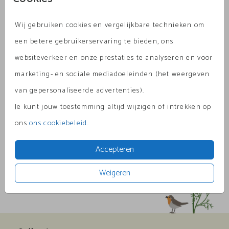
Wij gebruiken cookies en vergelijkbare technieken om
Metallic Rood 12,5 X 14
een betere gebruikerservaring te bieden, ons
Aantal
x 1
Prijs:
€ 0,60
websiteverkeer en onze prestaties te analyseren en voor
marketing- en sociale mediadoeleinden (het weergeven
van gepersonaliseerde advertenties).
Je kunt jouw toestemming altijd wijzigen of intrekken op
Omschrijving
ons
ons cookiebeleid
.
metallic rood 12,5 x 14
Accepteren
Prijs:
€ 0,60
per 1
Weigeren