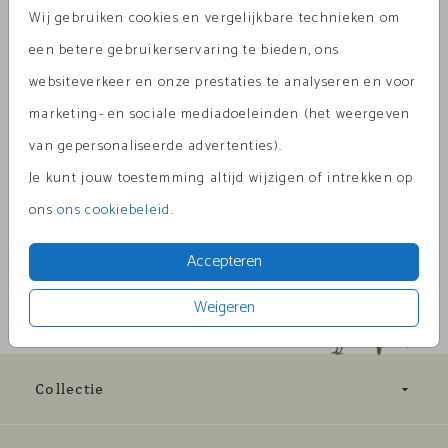
Wij gebruiken cookies en vergelijkbare technieken om
Aantal
x 1
Prijs:
€ 0,69
een betere gebruikerservaring te bieden, ons
websiteverkeer en onze prestaties te analyseren en voor
marketing- en sociale mediadoeleinden (het weergeven
van gepersonaliseerde advertenties).
Omschrijving
Je kunt jouw toestemming altijd wijzigen of intrekken op
oud-hollands 15,6 x 22
ons
ons cookiebeleid
.
Prijs:
€ 0,69
per 1
Accepteren
Weigeren
Collectie