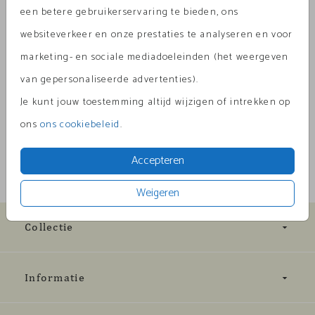
een betere gebruikerservaring te bieden, ons
websiteverkeer en onze prestaties te analyseren en voor
marketing- en sociale mediadoeleinden (het weergeven
Omschrijving
van gepersonaliseerde advertenties).
oudroze 22 x 11
Je kunt jouw toestemming altijd wijzigen of intrekken op
Prijs:
€ 0,45
per 1
ons
ons cookiebeleid
.
Accepteren
Weigeren
Collectie
Informatie