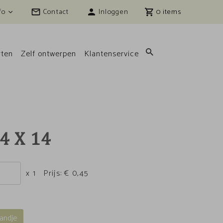
fo
Contact
Inloggen
0
ten
Zelf ontwerpen
Klantenservice
4 X 14
x 1
Prijs:
€ 0,45
andje