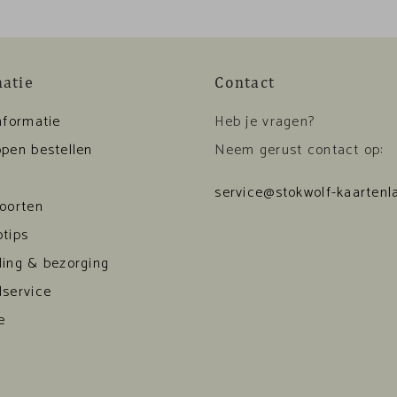
matie
Contact
nformatie
Heb je vragen?
pen bestellen
Neem gerust contact op:
service@stokwolf-kaartenla
soorten
tips
ding & bezorging
dservice
e