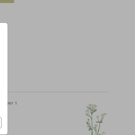
5
per 1