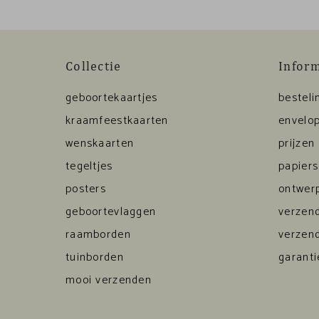
Collectie
Infor
geboortekaartjes
besteli
kraamfeestkaarten
envelop
wenskaarten
prijzen
tegeltjes
papier
posters
ontwerp
geboortevlaggen
verzen
raamborden
verzen
tuinborden
garanti
mooi verzenden