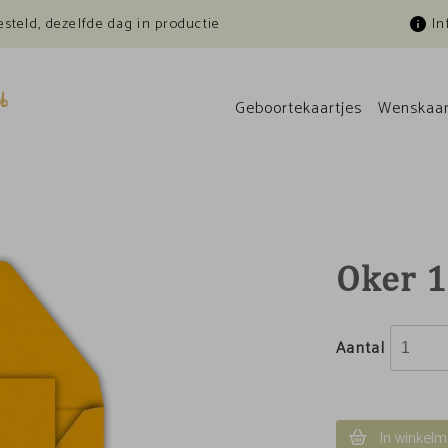
esteld, dezelfde dag in productie
In
Geboortekaartjes
Wenskaar
Oker 1
Aantal
In winkelm