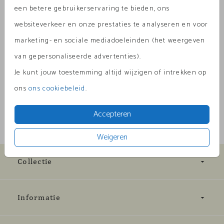
een betere gebruikerservaring te bieden, ons
websiteverkeer en onze prestaties te analyseren en voor
marketing- en sociale mediadoeleinden (het weergeven
Omschrijving
van gepersonaliseerde advertenties).
oker 22 x 11
Je kunt jouw toestemming altijd wijzigen of intrekken op
Prijs:
€ 0,45
per 1
ons
ons cookiebeleid
.
Accepteren
Weigeren
Collectie
Informatie