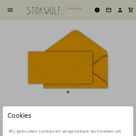
Oker 22 X 11
Cookies
Aantal
x 1
Prijs:
€ 0,45
Wij gebruiken cookies en vergelijkbare technieken om