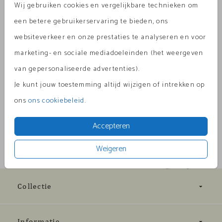
Wij gebruiken cookies en vergelijkbare technieken om
Aantal
x 1
Prijs:
€ 0,45
een betere gebruikerservaring te bieden, ons
websiteverkeer en onze prestaties te analyseren en voor
marketing- en sociale mediadoeleinden (het weergeven
van gepersonaliseerde advertenties).
Omschrijving
zand (recycled) 12 x 18
Je kunt jouw toestemming altijd wijzigen of intrekken op
ons
ons cookiebeleid
.
Prijs:
€ 0,45
per 1
Accepteren
Weigeren
Collectie
Informatie