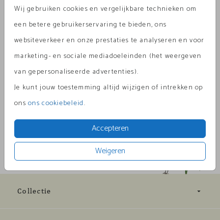
Wij gebruiken cookies en vergelijkbare technieken om
Aantal
x 1
Prijs:
€ 0,45
een betere gebruikerservaring te bieden, ons
websiteverkeer en onze prestaties te analyseren en voor
marketing- en sociale mediadoeleinden (het weergeven
van gepersonaliseerde advertenties).
Omschrijving
Je kunt jouw toestemming altijd wijzigen of intrekken op
zand (recycled) 15 x 11
ons
ons cookiebeleid
.
Prijs:
€ 0,45
per 1
Accepteren
Weigeren
Collectie