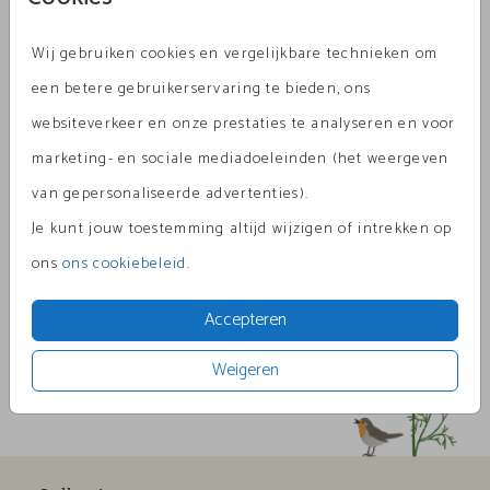
Wij gebruiken cookies en vergelijkbare technieken om
Berry 12,5 x 14
een betere gebruikerservaring te bieden, ons
Aantal
x 1
Prijs:
€ 0,45
websiteverkeer en onze prestaties te analyseren en voor
marketing- en sociale mediadoeleinden (het weergeven
van gepersonaliseerde advertenties).
Je kunt jouw toestemming altijd wijzigen of intrekken op
Omschrijving
ons
ons cookiebeleid
.
berry 12,5 x 14
Accepteren
Prijs:
€ 0,45
per 1
Weigeren