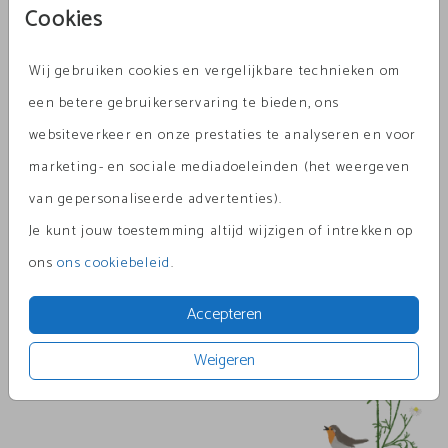
Cookies
Wij gebruiken cookies en vergelijkbare technieken om
Metallic Bronze 12 x 12
een betere gebruikerservaring te bieden, ons
websiteverkeer en onze prestaties te analyseren en voor
Aantal
x 1
Prijs:
€ 0,60
marketing- en sociale mediadoeleinden (het weergeven
van gepersonaliseerde advertenties).
Je kunt jouw toestemming altijd wijzigen of intrekken op
Omschrijving
ons
ons cookiebeleid
.
metallic bronze 12 x 12
Accepteren
Prijs:
€ 0,60
per 1
Weigeren