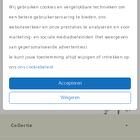
x 18
Wij gebruiken cookies en vergelijkbare technieken om
Aantal
x 1
Prijs:
€ 0,75
een betere gebruikerservaring te bieden, ons
websiteverkeer en onze prestaties te analyseren en voor
marketing- en sociale mediadoeleinden (het weergeven
van gepersonaliseerde advertenties).
Omschrijving
Je kunt jouw toestemming altijd wijzigen of intrekken op
Olijfgroen met gouden inlay 12 x 18
ons
ons cookiebeleid
.
Prijs:
€ 0,75
per 1
Accepteren
Weigeren
Collectie