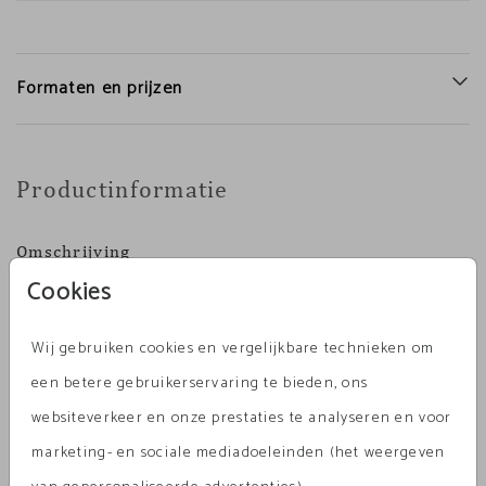
Formaten en prijzen
Productinformatie
Omschrijving
Cookies
Prachtige wenskaart om iemand een hart onder de
riem te steken. Voeg zelf teksten en/of illustraties
Wij gebruiken cookies en vergelijkbare technieken om
toe of bestel hem blanco om er met de hand je
een betere gebruikerservaring te bieden, ons
boodschap op te schrijven.
Toon meer
websiteverkeer en onze prestaties te analyseren en voor
marketing- en sociale mediadoeleinden (het weergeven
Collectie