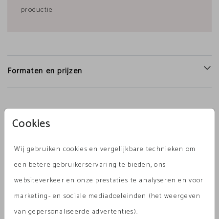
productie
Formaten en prijzen
Productinformatie
Cookies
Omschrijving
Wij gebruiken cookies en vergelijkbare technieken om
blanco-hout-vierkant
een betere gebruikerservaring te bieden, ons
websiteverkeer en onze prestaties te analyseren en voor
Collectie
marketing- en sociale mediadoeleinden (het weergeven
Zelf Maken
van gepersonaliseerde advertenties).