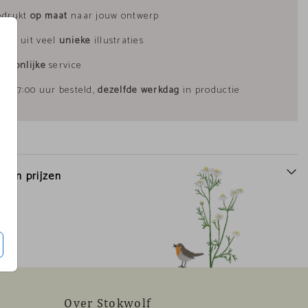
edrukt
op maat
naar jouw ontwerp
uze uit veel
unieke
illustraties
rsoonlijke
service
ór 17:00 uur besteld,
dezelfde werkdag
in productie
n en prijzen
Over Stokwolf