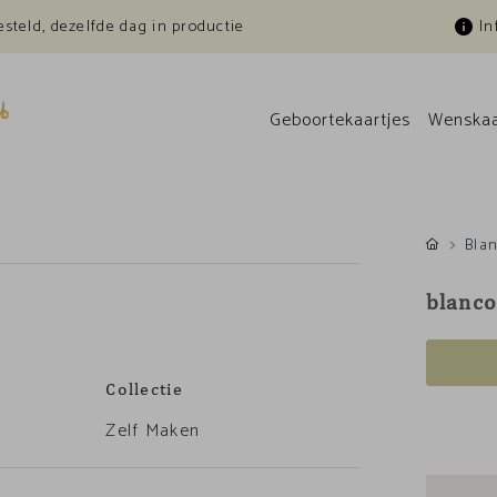
esteld, dezelfde dag in productie
In
Geboortekaartjes
Wenskaa
Bla
blanco
Collectie
Zelf Maken