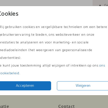
G
Cookies
Ke
Pe
Wij gebruiken cookies en vergelijkbare technieken om een betere
Vó
gebruikerservaring te bieden, ons websiteverkeer en onze
prestaties te analyseren en voor marketing- en sociale
mediadoeleinden (het weergeven van gepersonaliseerde
advertenties).
Formate
Je kunt jouw toestemming altijd wijzigen of intrekken op ons
ons
cookiebeleid
.
Accepteren
Weigeren
matie
Contact