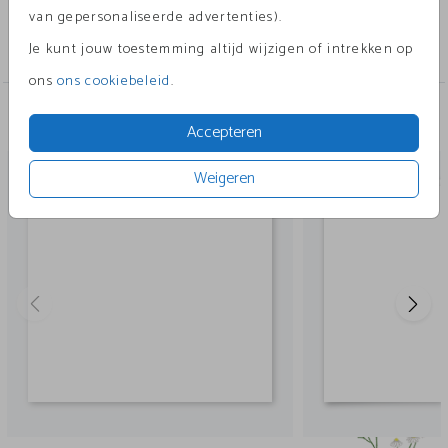
Collectie
van gepersonaliseerde advertenties).
Zelf Maken
Je kunt jouw toestemming altijd wijzigen of intrekken op
ons
ons cookiebeleid
.
Andere leuke ontwerpen
Accepteren
Weigeren