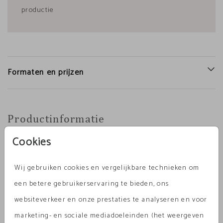
productie
Formaten en prijzen
Productinformatie
Cookies
Omschrijving
Blanco enkele vierkante kaart met folie om zelf te
Wij gebruiken cookies en vergelijkbare technieken om
maken. Let op. Foliekaarten hebben een extra dag
een betere gebruikerservaring te bieden, ons
levertijd.
websiteverkeer en onze prestaties te analyseren en voor
marketing- en sociale mediadoeleinden (het weergeven