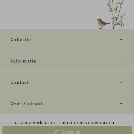
Collectie
Informatie
Contact
Over Stokwolf
privacy verklaring
algemene voorwaarden
Bewerken
Cookiebeleid
© 2023 Stokwolf