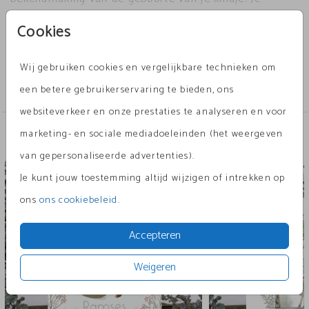
kunt het tuinbord zelf personaliseren in de editor.
Toon meer
Cookies
Exclusief paal en bevestigingsmateriaal.
Collectie
Wij gebruiken cookies en vergelijkbare technieken om
Tuinbord
een betere gebruikerservaring te bieden, ons
websiteverkeer en onze prestaties te analyseren en voor
marketing- en sociale mediadoeleinden (het weergeven
Andere leuke ontwerpen
van gepersonaliseerde advertenties).
Tuinbord vierkant
Tuinbord
Je kunt jouw toestemming altijd wijzigen of intrekken op
ons
ons cookiebeleid
.
Accepteren
Weigeren