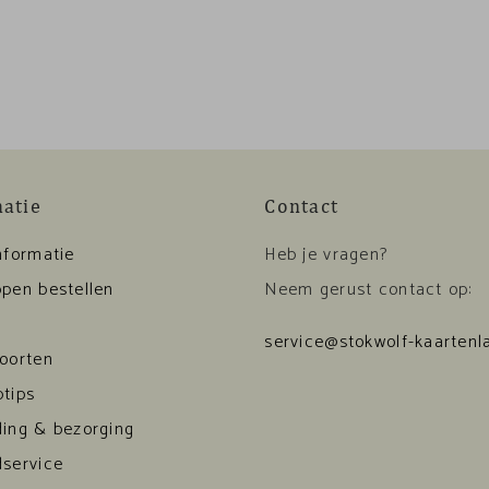
matie
Contact
nformatie
Heb je vragen?
pen bestellen
Neem gerust contact op:
service@stokwolf-kaartenla
soorten
tips
ding & bezorging
dservice