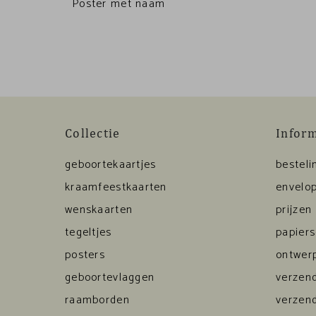
Poster met naam
Collectie
Infor
geboortekaartjes
besteli
kraamfeestkaarten
envelop
wenskaarten
prijzen
tegeltjes
papier
posters
ontwerp
geboortevlaggen
verzen
raamborden
verzen