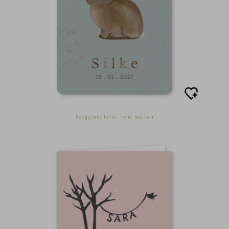
hoogglans folie, rond hoeken